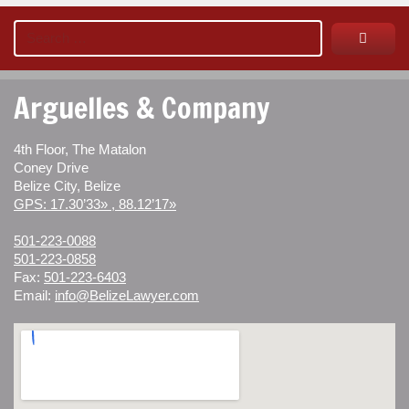
Arguelles & Company
4th Floor, The Matalon
Coney Drive
Belize City, Belize
GPS: 17.30’33» , 88.12’17»
501-223-0088
501-223-0858
Fax:
501-223-6403
Email:
info@BelizeLawyer.com